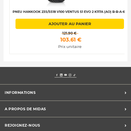
PNEU HANKOOK 235/5518 V100 VENTUS S1 EVO 2 K117A (AO) B-B-A-67
AJOUTER AU PANIER
 121.90 € 
 103.61 € 
Prix unitaire
›
INFORMATIONS
Mentions légales
›
A PROPOS DE MIDAS
Charte des cookies
Charte des données personnelles
Trouver un centre
›
REJOIGNEZ-NOUS
CGV
Midas France