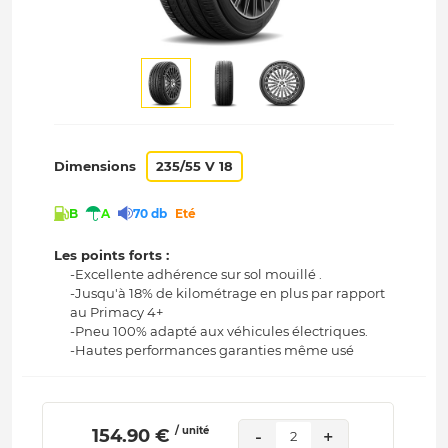
Dimensions
235/55 V 18
B
A
70 db
Eté
Les points forts :
-Excellente adhérence sur sol mouillé .
-Jusqu'à 18% de kilométrage en plus par rapport
au Primacy 4+
-Pneu 100% adapté aux véhicules électriques.
-Hautes performances garanties même usé
/ unité
 154.90 € 
-
+
2