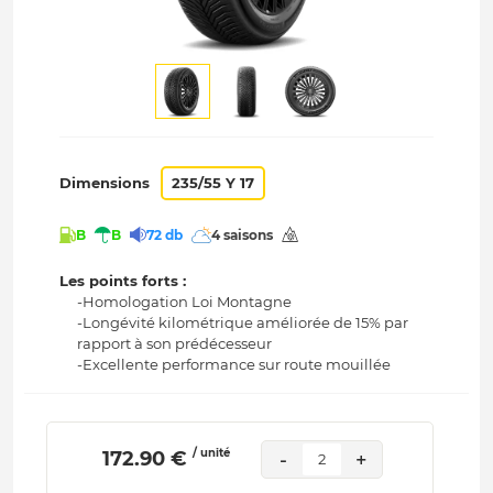
Dimensions
235/55 Y 17
B
B
72 db
4 saisons
Les points forts :
-Homologation Loi Montagne
-Longévité kilométrique améliorée de 15% par
rapport à son prédécesseur
-Excellente performance sur route mouillée
/ unité
 172.90 € 
-
+
2