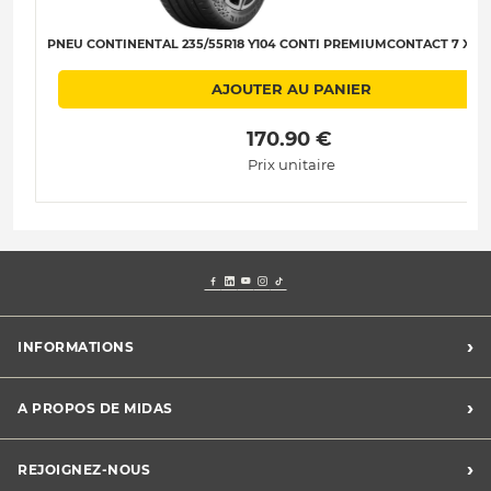
PNEU CONTINENTAL 235/55R18 Y104 CONTI PREMIUMCONTACT 7 XL C
AJOUTER AU PANIER
 170.90 € 
Prix unitaire
›
INFORMATIONS
Mentions légales
›
A PROPOS DE MIDAS
Charte des cookies
Charte des données personnelles
Trouver un centre
›
REJOIGNEZ-NOUS
CGV
Midas France