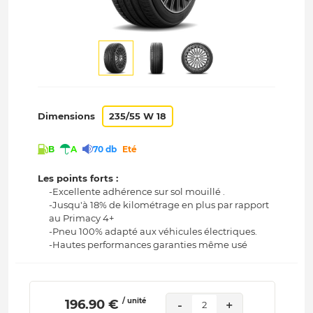
Dimensions
235/55 W 18
B
A
70 db
Eté
Les points forts :
-Excellente adhérence sur sol mouillé .
-Jusqu'à 18% de kilométrage en plus par rapport
au Primacy 4+
-Pneu 100% adapté aux véhicules électriques.
-Hautes performances garanties même usé
/ unité
 196.90 € 
-
+
2