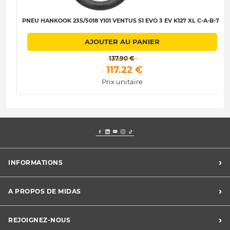
PNEU HANKOOK 235/5018 Y101 VENTUS S1 EVO 3 EV K127 XL C-A-B-72
AJOUTER AU PANIER
 137.90 € 
 117.22 € 
Prix unitaire
›
INFORMATIONS
Mentions légales
›
A PROPOS DE MIDAS
Charte des cookies
Charte des données personnelles
Trouver un centre
›
REJOIGNEZ-NOUS
CGV
Midas France