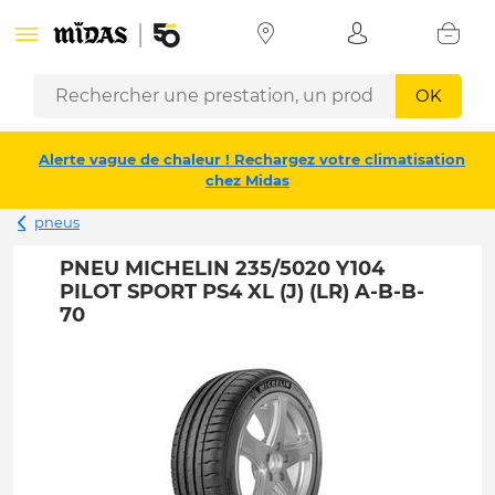
OK
Alerte vague de chaleur ! Rechargez votre climatisation
chez Midas
pneus
PNEU MICHELIN 235/5020 Y104
PILOT SPORT PS4 XL (J) (LR) A-B-B-
70