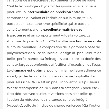
variations de trajectoires et aux différents types de route.
C'est la technologie « Dynamic Response » qui fait que le
pneu est un
intermédiaire de précision
entre la
commande du volant et l'adhésion sur la route, tel un
traducteur instantané. Une spécificité qui se traduit
concrètement par une
excellente maîtrise des
trajectoires
et un comportement vif de la voiture. La
structure du pneu PILOT SPORT 4 offre une
bonne sécurité
sur route mouillée. La composition de la gomme à base de
polymères et de silice couplée au design du pneu assure de
belles performances au freinage. Sa structure est dotée des
canaux larges et profonds qui facilitent l'expulsion de l'eau.
Le
drainage est optimal
pour offrir la meilleure adhérence
au sol, garder le contact du pneu à même l'asphalte. Le
pneu PILOT SPORT 4 est un pneu innovant qui a plusieurs
fois été récompensé en 2017 dans sa catégorie « pneu été ».
Il est décliné avec plusieurs versions possibles telles que
l'option du réducteur de nuisances sonores intégré
(Acoustic), celle de l'indice de charge renforcée (XL), l'option