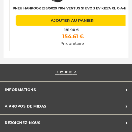
PNEU HANKOOK 235/5020 Y104 VENTUS S1 EVO 3 EV K127A XL C-A-B-72
AJOUTER AU PANIER
 181.90 € 
 154.61 € 
Prix unitaire
›
INFORMATIONS
Mentions légales
›
A PROPOS DE MIDAS
Charte des cookies
Charte des données personnelles
Trouver un centre
›
REJOIGNEZ-NOUS
CGV
Midas France
Conditions de promotions
Développement durable