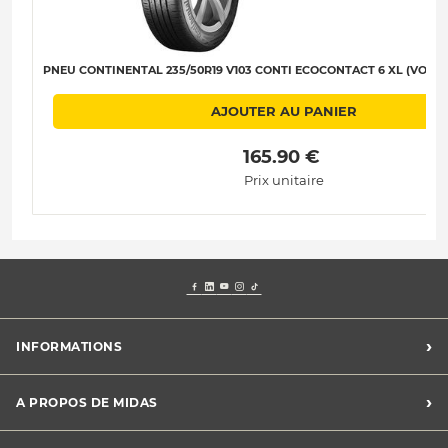
PNEU CONTINENTAL 235/50R19 V103 CONTI ECOCONTACT 6 XL (VOL) (E
AJOUTER AU PANIER
 165.90 € 
Prix unitaire
›
INFORMATIONS
Mentions légales
›
A PROPOS DE MIDAS
Charte des cookies
Charte des données personnelles
Trouver un centre