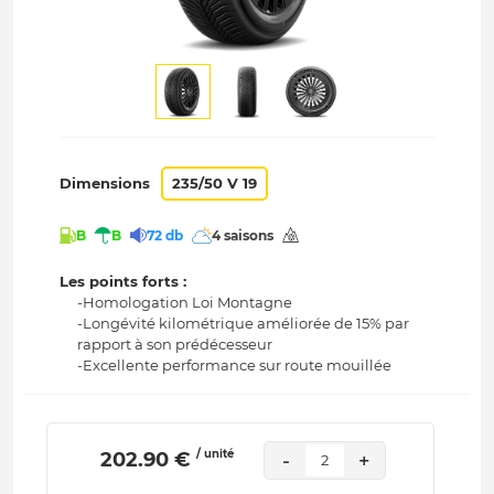
Dimensions
235/50 V 19
B
B
72 db
4 saisons
Les points forts :
-Homologation Loi Montagne
-Longévité kilométrique améliorée de 15% par
rapport à son prédécesseur
-Excellente performance sur route mouillée
/ unité
 202.90 € 
-
+
2