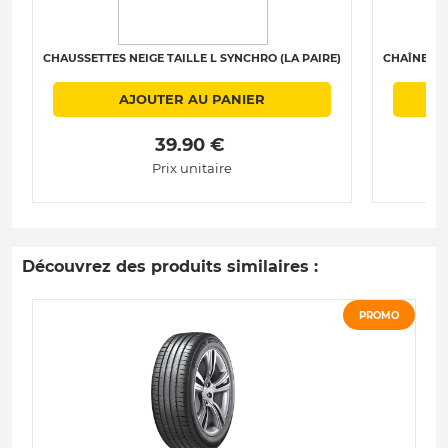
CHAUSSETTES NEIGE TAILLE L SYNCHRO (LA PAIRE)
CHAÎNES N
AJOUTER AU PANIER
 39.90 € 
Prix unitaire
Découvrez des produits similaires :
PROMO