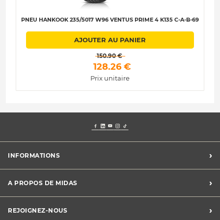
PNEU HANKOOK 235/5017 W96 VENTUS PRIME 4 K135 C-A-B-69
AJOUTER AU PANIER
 150.90 € 
 128.26 € 
Prix unitaire
›
INFORMATIONS
Mentions légales
›
A PROPOS DE MIDAS
Charte des cookies
Charte des données personnelles
Trouver un centre
›
REJOIGNEZ-NOUS
CGV
Midas France