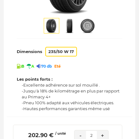
Dimensions
235/50 W 17
B
A
70 db
Eté
Les points forts :
-Excellente adhérence sur sol mouillé .
-Jusqu'à 18% de kilométrage en plus par rapport
au Primacy 4+
-Pneu 100% adapté aux véhicules électriques.
-Hautes performances garanties même usé
/ unité
 202.90 € 
-
+
2