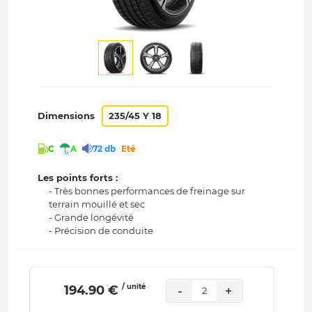
Dimensions
235/45 Y 18
C
A
72 db
Eté
Les points forts :
- Très bonnes performances de freinage sur
terrain mouillé et sec
- Grande longévité
- Précision de conduite
/ unité
 194.90 € 
-
+
2