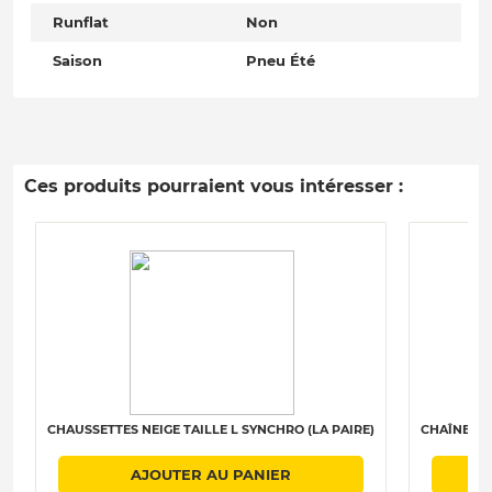
Runflat
Non
Saison
Pneu Été
Ces produits pourraient vous intéresser :
CHAUSSETTES NEIGE TAILLE L SYNCHRO (LA PAIRE)
CHAÎNES N
AJOUTER AU PANIER