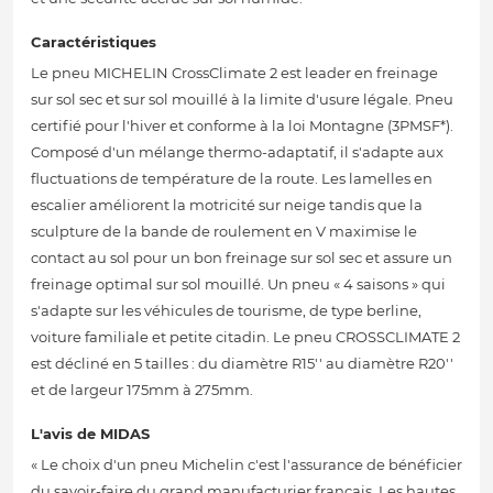
Caractéristiques
Le pneu MICHELIN CrossClimate 2 est leader en freinage
sur sol sec et sur sol mouillé à la limite d'usure légale. Pneu
certifié pour l'hiver et conforme à la loi Montagne (3PMSF*).
Composé d'un mélange thermo-adaptatif, il s'adapte aux
fluctuations de température de la route. Les lamelles en
escalier améliorent la motricité sur neige tandis que la
sculpture de la bande de roulement en V maximise le
contact au sol pour un bon freinage sur sol sec et assure un
freinage optimal sur sol mouillé. Un pneu « 4 saisons » qui
s'adapte sur les véhicules de tourisme, de type berline,
voiture familiale et petite citadin. Le pneu CROSSCLIMATE 2
est décliné en 5 tailles : du diamètre R15'' au diamètre R20''
et de largeur 175mm à 275mm.
L'avis de MIDAS
« Le choix d'un pneu Michelin c'est l'assurance de bénéficier
du savoir-faire du grand manufacturier français. Les hautes