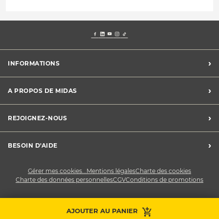
›
INFORMATIONS
Mentions légales
›
A PROPOS DE MIDAS
Charte des cookies
Charte des données personnelles
Trouver un centre
›
REJOIGNEZ-NOUS
CGV
Midas France
Conditions de promotions
Développement durable
Midas Recrute
›
BESOIN D'AIDE
Devenez franchisé
Nous contacter
Gérer mes cookies...
Mentions légales
Charte des cookies
Charte des données personnelles
CGV
Conditions de promotions
AJOUTER AU PANIER
Prendre RDV
Contactez-nous