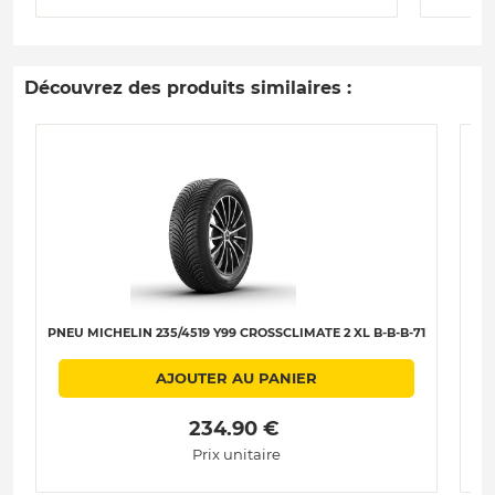
Découvrez des produits similaires :
PNEU MICHELIN 235/4519 Y99 CROSSCLIMATE 2 XL B-B-B-71
PNE
AJOUTER AU PANIER
 234.90 € 
Prix unitaire