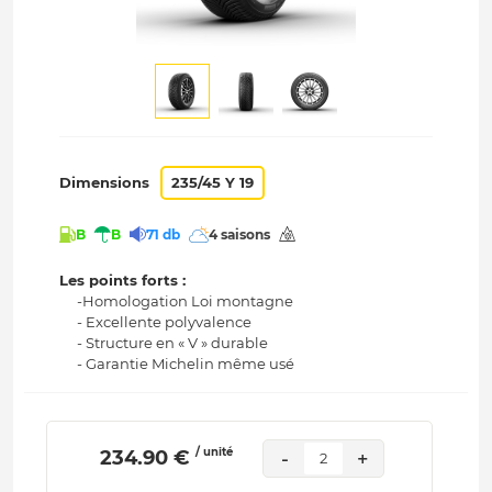
Dimensions
235/45 Y 19
B
B
71 db
4 saisons
Les points forts :
-Homologation Loi montagne
- Excellente polyvalence
- Structure en « V » durable
- Garantie Michelin même usé
/ unité
 234.90 € 
-
+
2