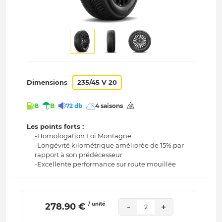
Dimensions
235/45 V 20
B
B
72 db
4 saisons
Les points forts :
-Homologation Loi Montagne
-Longévité kilométrique améliorée de 15% par
rapport à son prédécesseur
-Excellente performance sur route mouillée
/ unité
 278.90 € 
-
+
2