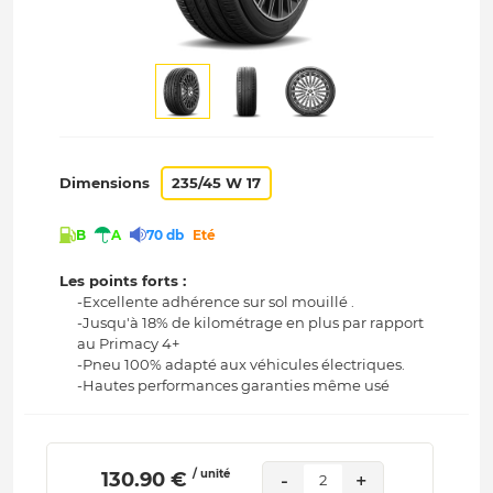
Dimensions
235/45 W 17
B
A
70 db
Eté
Les points forts :
-Excellente adhérence sur sol mouillé .
-Jusqu'à 18% de kilométrage en plus par rapport
au Primacy 4+
-Pneu 100% adapté aux véhicules électriques.
-Hautes performances garanties même usé
/ unité
 130.90 € 
-
+
2