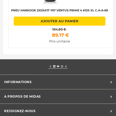
PNEU HANKOOK 235/4517 Y97 VENTUS PRIME 4 K135 XL C-A-A-69
AJOUTER AU PANIER
 104.90 € 
 89.17 € 
Prix unitaire
›
INFORMATIONS
Mentions légales
›
A PROPOS DE MIDAS
Charte des cookies
Charte des données personnelles
Trouver un centre
›
REJOIGNEZ-NOUS
CGV
Midas France