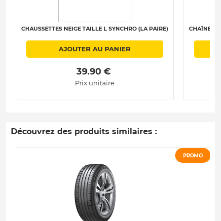
CHAUSSETTES NEIGE TAILLE L SYNCHRO (LA PAIRE)
CHAÎNES N
AJOUTER AU PANIER
 39.90 € 
Prix unitaire
Découvrez des produits similaires :
PROMO