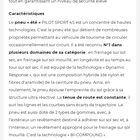
tout en garantissant un niveau de sécurité élevé.
Caractéristiques
Le
pneu « été »
PILOT SPORT 4S est un concentré de hautes
technologies. C'est le pneu été qui détient de nombreuses
propriétés permettant au véhicule de tourisme de circuler
occasionnellement sur circuit. Il a été reconnu
N°1 dans
plusieurs domaines de sa catégorie
: en freinage sur sol
sec, en freinage sur sol mouillé, en longévité et au temps au
tour sur sol sec. Il est équipé de la technologie « Dynamic
Response », qui est une composition hybride (de nylon et
fibres d'aramide) de la ceinture du pneu. Ainsi, en
roulement, le pneu épouse l'empreinte du sol grâce à sa
structure ultra réactive. La
tenue de route est constante
, il
suit les lignes et les courbes sans écarts de trajectoire. Le
pneu est aussi doté de 2 types de gommes, avec, à
l'extérieur un revêtement destiné à adhérer sur sol sec et, à
l'intérieur, un revêtement approprié pour le freinage sur sol
mouillé. C'est la technologie « BI-COMPOUND ».