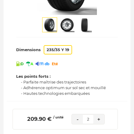
Dimensions
235/35 Y 19
D
A
71 db
Eté
Les points forts :
- Parfaite maîtrise des trajectoires
- Adhérence optimum sur sol sec et mouillé
- Hautes technologies embarquées
/ unité
 209.90 € 
-
+
2