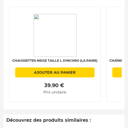
CHAUSSETTES NEIGE TAILLE L SYNCHRO (LA PAIRE)
CHAÎNES N
AJOUTER AU PANIER
 39.90 € 
Prix unitaire
Découvrez des produits similaires :