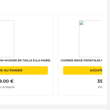
M MUSHER EN TAILLE 8 (LA PAIRE)
CHAÎNES NEIGE FRONTALES POLAIR
R AU PANIER
AJOUTER A
9.00 € 
 359.0
x unitaire
Prix un