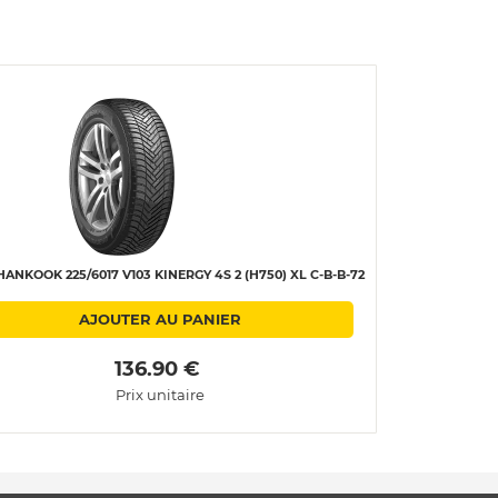
ANKOOK 225/6017 V103 KINERGY 4S 2 (H750) XL C-B-B-72
AJOUTER AU PANIER
 136.90 € 
Prix unitaire