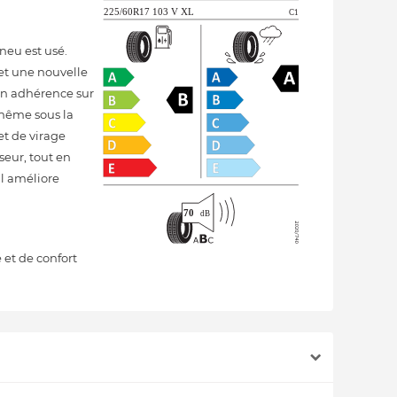
neu est usé.
et une nouvelle
en adhérence sur
 même sous la
et de virage
eur, tout en
il améliore
 et de confort