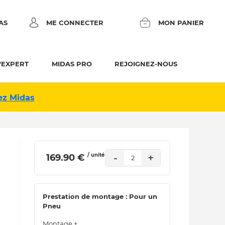
AS
ME CONNECTER
MON PANIER
'EXPERT
MIDAS PRO
REJOIGNEZ-NOUS
ez Midas
/ unité
-
+
 169.90 € 
2
Prestation de montage : Pour un
Pneu
Montage +