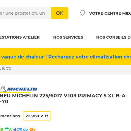
OK
VOTRE CENTRE MID
ESTATIONS ATELIER
NOS SERVICES
NOS CONSEILS D
 vague de chaleur ! Rechargez votre climatisation ch
A-B-70
NEU MICHELIN 225/6017 V103 PRIMACY 5 XL B-A-
-70
imensions
225/60 V 17
B
A
70 db
Eté