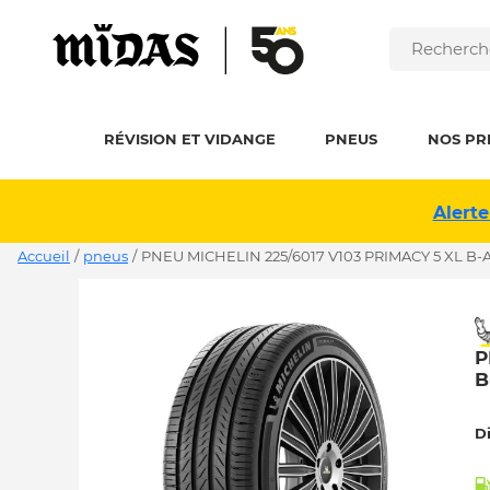
RÉVISION ET VIDANGE
PNEUS
NOS PR
Alerte
Accueil
/
pneus
/
PNEU MICHELIN 225/6017 V103 PRIMACY 5 XL B-
P
B
D