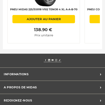
PNEU MIDAS 225/55R18 V102 TENOR 4 XL A-A-B-70
PNEU CONTIN
AJOUTER AU PANIER
 138.90 € 
Prix unitaire
›
INFORMATIONS
Mentions légales
›
A PROPOS DE MIDAS
Charte des cookies
Charte des données personnelles
Trouver un centre
›
REJOIGNEZ-NOUS
CGV
Midas France