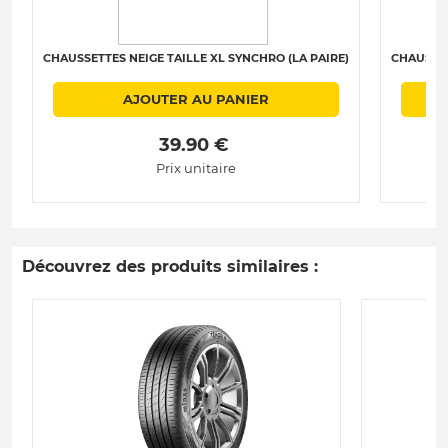
CHAUSSETTES NEIGE TAILLE XL SYNCHRO (LA PAIRE)
CHAUSSET
AJOUTER AU PANIER
 39.90 € 
Prix unitaire
Découvrez des produits similaires :