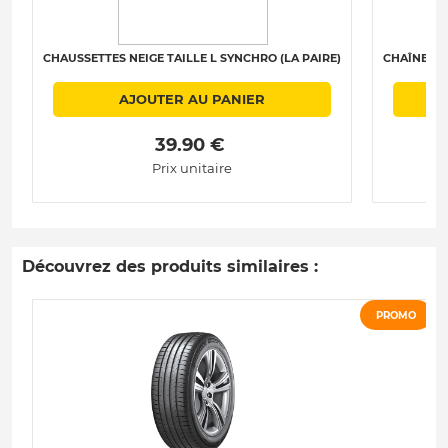
CHAUSSETTES NEIGE TAILLE L SYNCHRO (LA PAIRE)
CHAÎNES N
AJOUTER AU PANIER
 39.90 € 
Prix unitaire
Découvrez des produits similaires :
PROMO