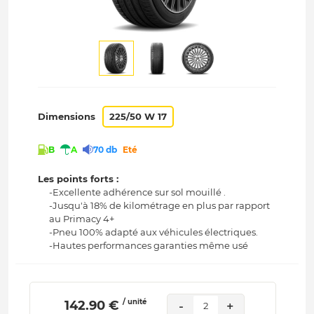
Dimensions
225/50 W 17
B
A
70 db
Eté
Les points forts :
-Excellente adhérence sur sol mouillé .
-Jusqu'à 18% de kilométrage en plus par rapport
au Primacy 4+
-Pneu 100% adapté aux véhicules électriques.
-Hautes performances garanties même usé
/ unité
 142.90 € 
-
+
2