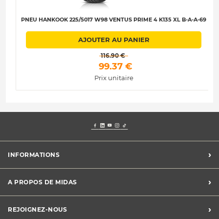
PNEU HANKOOK 225/5017 W98 VENTUS PRIME 4 K135 XL B-A-A-69
AJOUTER AU PANIER
 116.90 € 
 99.37 € 
Prix unitaire
›
INFORMATIONS
Mentions légales
›
A PROPOS DE MIDAS
Charte des cookies
Charte des données personnelles
Trouver un centre
›
REJOIGNEZ-NOUS
CGV
Midas France