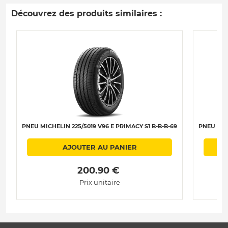
Découvrez des produits similaires :
PNEU MICHELIN 225/5019 V96 E PRIMACY S1 B-B-B-69
PNEU MIC
AJOUTER AU PANIER
 200.90 € 
Prix unitaire