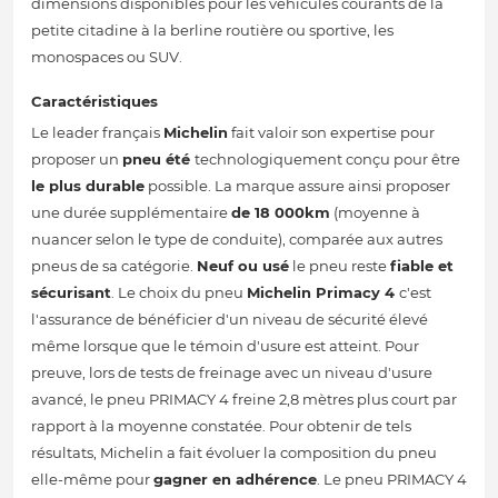
dimensions disponibles pour les véhicules courants de la
petite citadine à la berline routière ou sportive, les
monospaces ou SUV.
Caractéristiques
Le leader français
Michelin
fait valoir son expertise pour
proposer un
pneu été
technologiquement conçu pour être
le plus durable
possible. La marque assure ainsi proposer
une durée supplémentaire
de 18 000km
(moyenne à
nuancer selon le type de conduite), comparée aux autres
pneus de sa catégorie.
Neuf ou usé
le pneu reste
fiable et
sécurisant
. Le choix du pneu
Michelin Primacy 4
c'est
l'assurance de bénéficier d'un niveau de sécurité élevé
même lorsque que le témoin d'usure est atteint. Pour
preuve, lors de tests de freinage avec un niveau d'usure
avancé, le pneu PRIMACY 4 freine 2,8 mètres plus court par
rapport à la moyenne constatée. Pour obtenir de tels
résultats, Michelin a fait évoluer la composition du pneu
elle-même pour
gagner en adhérence
. Le pneu PRIMACY 4