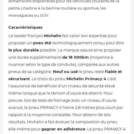
dimensions disponibles pour les véhicules courants de la
petite citadine à la berline routière ou sportive, les
monospaces ou SUV.
Caractéristiques
Le leader français
Michelin
fait valoir son expertise pour
proposer un
pneu été
technologiquement conçu pour être
le plus durable
possible. La marque assure ainsi proposer
une durée supplémentaire
de 18 000km
(moyenne à
nuancer selon le type de conduite), comparée aux autres
pneus de sa catégorie.
Neuf ou usé
le pneu reste
fiable et
sécurisant
. Le choix du pneu
Michelin Primacy 4
c'est
l'assurance de bénéficier d'un niveau de sécurité élevé
même lorsque que le témoin d'usure est atteint. Pour
preuve, lors de tests de freinage avec un niveau d'usure
avancé, le pneu PRIMACY 4 freine 2,8 mètres plus court par
rapport à la moyenne constatée. Pour obtenir de tels
résultats, Michelin a fait évoluer la composition du pneu
elle-même pour
gagner en adhérence
. Le pneu PRIMACY 4