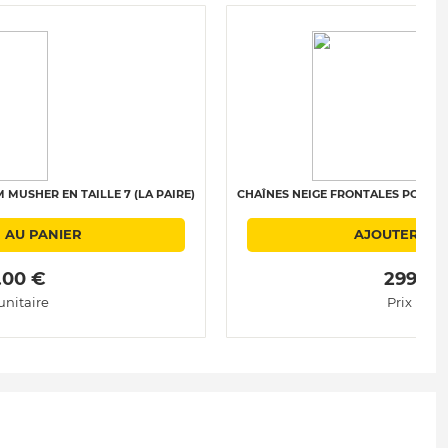
MUSHER EN TAILLE 7 (LA PAIRE)
CHAÎNES NEIGE FRONTALES POLAIRE 
 AU PANIER
AJOUTER AU
.00 € 
 299.00
unitaire
Prix unit