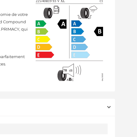
nomie de votre
ield Compound
e.PRIMACY, qui
parfaitement
ces.