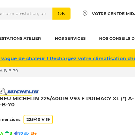
OK
VOTRE CENTRE MID
ESTATIONS ATELIER
NOS SERVICES
NOS CONSEILS D
 vague de chaleur ! Rechargez votre climatisation ch
 A-B-B-70
NEU MICHELIN 225/40R19 V93 E PRIMACY XL (*) A-
-B-70
imensions
225/40 V 19
A
B
70 db
Eté