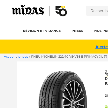
RÉVISION ET VIDANGE
PNEUS
NOS PR
Alerte
Accueil
/
pneus
/
PNEU MICHELIN 225/40R19 V93 E PRIMACY XL (*)
P
B
D