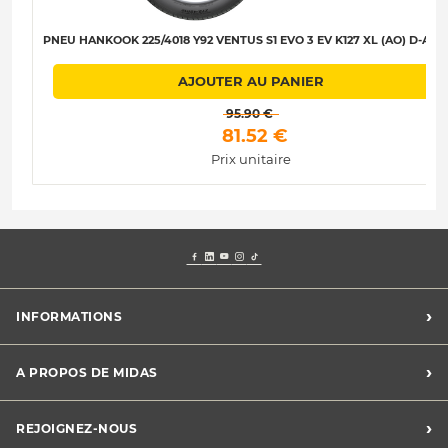
PNEU HANKOOK 225/4018 Y92 VENTUS S1 EVO 3 EV K127 XL (AO) D-A-B-
AJOUTER AU PANIER
 95.90 € 
 81.52 € 
Prix unitaire
›
INFORMATIONS
Mentions légales
›
A PROPOS DE MIDAS
Charte des cookies
Charte des données personnelles
Trouver un centre
›
REJOIGNEZ-NOUS
CGV
Midas France