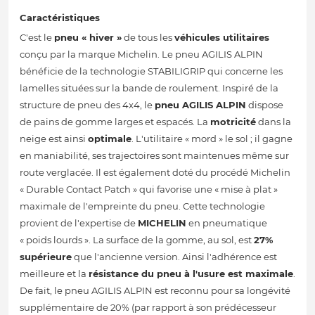
Caractéristiques
C'est le
pneu « hiver »
de tous les
véhicules utilitaires
conçu par la marque Michelin. Le pneu AGILIS ALPIN
bénéficie de la technologie STABILIGRIP qui concerne les
lamelles situées sur la bande de roulement. Inspiré de la
structure de pneu des 4x4, le
pneu AGILIS ALPIN
dispose
de pains de gomme larges et espacés. La
motricité
dans la
neige est ainsi
optimale
. L'utilitaire « mord » le sol ; il gagne
en maniabilité, ses trajectoires sont maintenues même sur
route verglacée. Il est également doté du procédé Michelin
« Durable Contact Patch » qui favorise une « mise à plat »
maximale de l'empreinte du pneu. Cette technologie
provient de l'expertise de
MICHELIN
en pneumatique
« poids lourds ». La surface de la gomme, au sol, est
27%
supérieure
que l'ancienne version. Ainsi l'adhérence est
meilleure et la
résistance du pneu à l'usure est maximale
.
De fait, le pneu AGILIS ALPIN est reconnu pour sa longévité
supplémentaire de 20% (par rapport à son prédécesseur