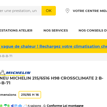
OK
VOTRE CENTRE MID
ESTATIONS ATELIER
NOS SERVICES
NOS CONSEILS D
 vague de chaleur ! Rechargez votre climatisation ch
B-B-B-71
NEU MICHELIN 215/6516 H98 CROSSCLIMATE 2 B-
-B-71
imensions
215/65 H 16
B
B
71 db
4 saisons
 Conforme Loi montagne 