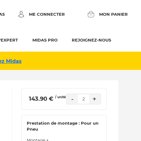
AS
ME CONNECTER
MON PANIER
'EXPERT
MIDAS PRO
REJOIGNEZ-NOUS
ez Midas
/ unité
-
+
 143.90 € 
2
Prestation de montage : Pour un
Pneu
Montage +