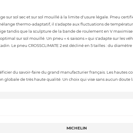
sur sol sec et sur sol mouillé à la limite d'usure légale. Pneu certifié
lange thermo-adaptatif, il s'adapte aux fluctuations de température
neige tandis que la sculpture de la bande de roulement en V maximise 
optimal sur sol mouillé. Un pneu « 4 saisons » qui s'adapte sur les vé
citadin. Le pneu CROSSCLIMATE 2 est décliné en 5 tailles : du diamètre 
néficier du savoir-faire du grand manufacturier français. Les hautes
n globale de très haute qualité. Un choix qui vise sans aucun doute la
MICHELIN