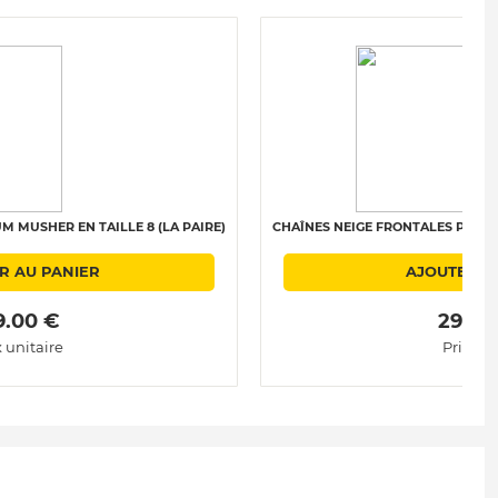
M MUSHER EN TAILLE 8 (LA PAIRE)
CHAÎNES NEIGE FRONTALES POLAIRE
R AU PANIER
AJOUTER A
9.00 € 
 299.0
x unitaire
Prix uni