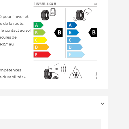
 pour l'hiver et
 de la route.
le contact au sol
hicules de
R15'' au
 compétences
 durabilité ! »