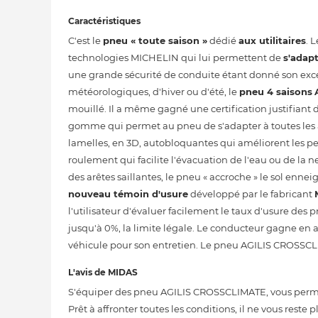
Caractéristiques
C'est le
pneu « toute saison »
dédié
aux utilitaires
. 
technologies MICHELIN qui lui permettent de
s'adap
une grande sécurité de conduite étant donné son excell
météorologiques, d'hiver ou d'été, le
pneu 4 saisons
mouillé. Il a même gagné une certification justifiant
gomme qui permet au pneu de s'adapter à toutes les as
lamelles, en 3D, autobloquantes qui améliorent les pe
roulement qui facilite l'évacuation de l'eau ou de la 
des arêtes saillantes, le pneu « accroche » le sol enn
nouveau témoin d'usure
développé par le fabricant
l'utilisateur d'évaluer facilement le taux d'usure des
jusqu'à 0%, la limite légale. Le conducteur gagne en
véhicule pour son entretien. Le pneu AGILIS CROSSCLIM
L'avis de MIDAS
S'équiper des pneu AGILIS CROSSCLIMATE, vous permet 
Prêt à affronter toutes les conditions, il ne vous res