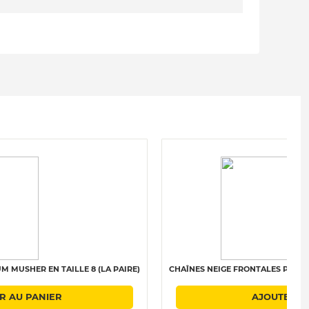
M MUSHER EN TAILLE 8 (LA PAIRE)
CHAÎNES NEIGE FRONTALES POLAIRE
R AU PANIER
AJOUTER A