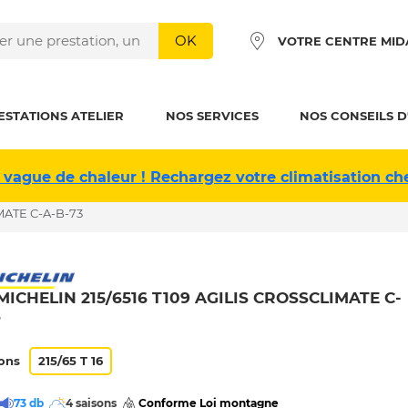
OK
VOTRE CENTRE MID
ESTATIONS ATELIER
NOS SERVICES
NOS CONSEILS D
 vague de chaleur ! Rechargez votre climatisation ch
MATE C-A-B-73
MICHELIN 215/6516 T109 AGILIS CROSSCLIMATE C-
3
ons
215/65 T 16
73 db
4 saisons
 Conforme Loi montagne 