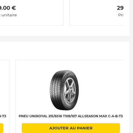
9.00 € 
 299.0
x unitaire
Prix uni
B-73
PNEU UNIROYAL 215/6516 T109/107 ALLSEASON MAX C-A-B-73
AJOUTER AU PANIER