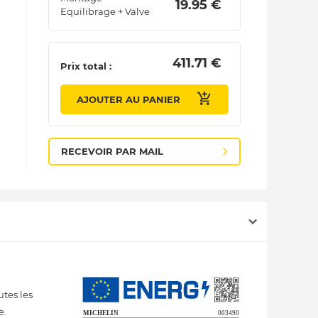
 19.95 € 
Equilibrage + Valve
 411.71 € 
Prix total :
AJOUTER AU PANIER
RECEVOIR PAR MAIL
utes les
e.