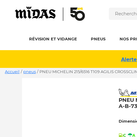
RÉVISION ET VIDANGE
PNEUS
NOS PR
Alerte
Accueil
/
pneus
/
PNEU MICHELIN 215/6516 T109 AGILIS CROSSCLI
PNEU 
A-B-7
Dimensi
C
A