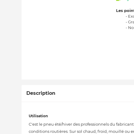
Les point
- Ex
- Gr
- No
Description
Utilisation
C'est le pneu été/hiver des professionnels du fabrican
conditions routières. Sur sol chaud, froid, mouillé o