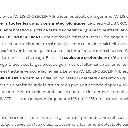
Le pneu AGILIS CROSSCLIMATE a tous les atouts de la gamme AGILIS e
ter à toutes les conditions météorologiques
. Le pneu AGILIS CROS
ente notation (A) lors de tests d'adhérence. Quelles que soient les 
AGILIS CROSSCLIMATE
obtient d'excellents résultats eu freinage sur 
 de sa bonne utilisation sur sol enneigé. Pour ce modèle, Michelin a 
pérités de la route quelle que soit la température de la chaussée. Ce
rformances au freinage. Et c'est la
sculpture profonde, en « V »
, de
neige. Grâce à ses larges blocs de gommes, et l'alternance de lamelle
eigé et tracte le véhicule facilement. Le pneu AGILIS CROSSCLIMATE es
MICHELIN
. Ce dernier a créé un indicateur « dernière génération » q
 pneus. La profondeur de la structure du pneu est estimée d'après 4 n
 autonomie et peut mieux anticiper et optimiser les temps d'immobili
ATE existe en plusieurs largeurs (de 195mm à 235mm) et de diamètre 
d'évacuer la contrainte de la gestion des pneus de votre véhicule p
te plus qu'à suivre son taux d'usure, désormais, facilement détectable