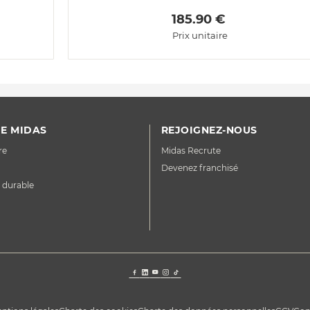
 185.90 € 
Prix unitaire
E MIDAS
REJOIGNEZ-NOUS
re
Midas Recrute
Devenez franchisé
 durable