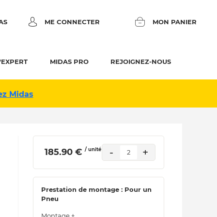
AS
ME CONNECTER
MON PANIER
'EXPERT
MIDAS PRO
REJOIGNEZ-NOUS
ez Midas
/ unité
-
+
 185.90 € 
2
Prestation de montage : Pour un
Pneu
Montage +