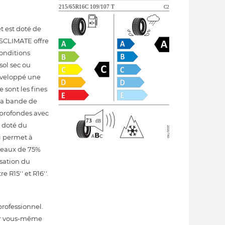
t est doté de
SCLIMATE offre
conditions
sol sec ou
développé une
 sont les fines
 la bande de
s profondes avec
t doté du
ui permet à
iveaux de 75%
sation du
R15'' et R16''.
rofessionnel.
 par vous-même