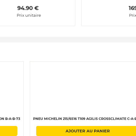
 94.90 € 
 16
Prix unitaire
Pri
ON B-A-B-73
PNEU MICHELIN 215/6516 T109 AGILIS CROSSCLIMATE C-A-
AJOUTER AU PANIER