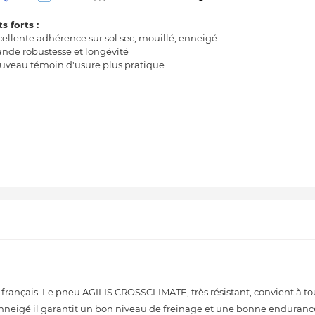
s forts :
cellente adhérence sur sol sec, mouillé, enneigé
ande robustesse et longévité
uveau témoin d'usure plus pratique
t français. Le pneu AGILIS CROSSCLIMATE, très résistant, convient à to
u enneigé il garantit un bon niveau de freinage et une bonne enduranc