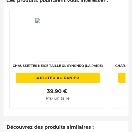
Ces produits pourraient vous intéresser :
CHAUSSETTES NEIGE TAILLE XL SYNCHRO (LA PAIRE)
CHAÎNES 
AJOUTER AU PANIER
 39.90 € 
Prix unitaire
Découvrez des produits similaires :