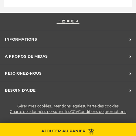
›
INFORMATIONS
Mentions légales
›
A PROPOS DE MIDAS
Charte des cookies
Charte des données personnelles
Trouver un centre
›
REJOIGNEZ-NOUS
CGV
Midas France
Conditions de promotions
Développement durable
Midas Recrute
›
BESOIN D'AIDE
Devenez franchisé
Nous contacter
Gérer mes cookies...
Mentions légales
Charte des cookies
Charte des données personnelles
CGV
Conditions de promotions
AJOUTER AU PANIER
Prendre RDV
Contactez-nous