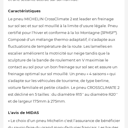
Caractéristiques
Le pneu MICHELIN CrossClimate 2 est leader en freinage
sur sol sec et sur sol mouillé à la limite d'usure légale. Pneu
certifié pour l'hiver et conforme à la loi Montagne (3PMSF*).
Composé d'un mélange thermo-adaptatif, il s'adapte aux
fluctuations de température de la route. Les lamelles en
escalier améliorent la motricité sur neige tandis que la
sculpture de la bande de roulement en V maximise le
contact au sol pour un bon freinage sur sol sec et assure un
freinage optimal sur sol mouillé. Un pneu « 4 saisons » qui
s'adapte sur les véhicules de tourisme, de type berline,
voiture familiale et petite citadin. Le pneu CROSSCLIMATE 2
est décliné en 5 tailles : du diamètre R15'' au diamètre R20''
et de largeur 175mm à 275mm.
L'avis de MIDAS
« Le choix d'un pneu Michelin c'est l'assurance de bénéficier
du savoir-faire du grand manufacturier français. Les hautes