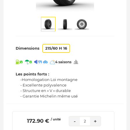
Dimensions
215/60 H 16
B
B
71 db
4 saisons
Les points forts :
-Homologation Loi montagne
- Excellente polyvalence
- Structure en « V » durable
- Garantie Michelin même usé
/ unité
 172.90 € 
-
+
2