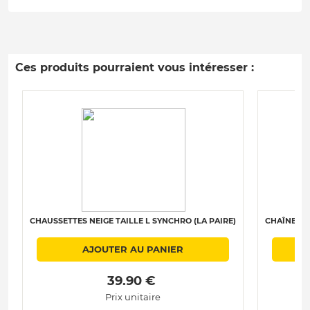
Ces produits pourraient vous intéresser :
CHAUSSETTES NEIGE TAILLE L SYNCHRO (LA PAIRE)
CHAÎNES N
AJOUTER AU PANIER
 39.90 € 
Prix unitaire