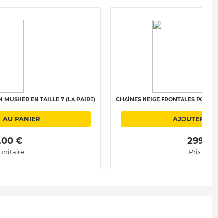
MUSHER EN TAILLE 7 (LA PAIRE)
CHAÎNES NEIGE FRONTALES POLAIRE 
 AU PANIER
AJOUTER AU
.00 € 
 299.00
 unitaire
Prix unit