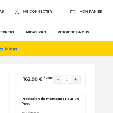
AS
ME CONNECTER
MON PANIER
'EXPERT
MIDAS PRO
REJOIGNEZ-NOUS
ez Midas
/ unité
-
+
 162.90 € 
2
Prestation de montage : Pour un
Pneu
Montage +