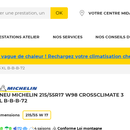
OK
VOTRE CENTRE MID
ESTATIONS ATELIER
NOS SERVICES
NOS CONSEILS D
 vague de chaleur ! Rechargez votre climatisation ch
 XL B-B-B-72
NEU MICHELIN 215/55R17 W98 CROSSCLIMATE 3
L B-B-B-72
imensions
215/55 W 17
B
B
72 db
4 saisons
 Conforme Loi montagne 