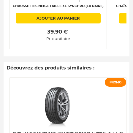
CHAUSSETTES NEIGE TAILLE XL SYNCHRO (LA PAIRE)
CHAÎNES 
AJOUTER AU PANIER
 39.90 € 
Prix unitaire
Découvrez des produits similaires :
PROMO