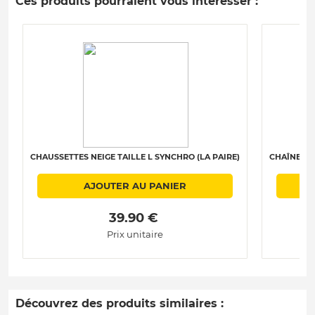
Ces produits pourraient vous intéresser :
CHAUSSETTES NEIGE TAILLE L SYNCHRO (LA PAIRE)
CHAÎNES N
AJOUTER AU PANIER
 39.90 € 
Prix unitaire
Découvrez des produits similaires :