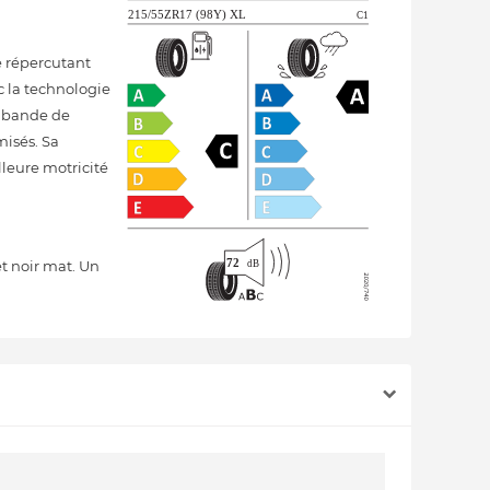
e répercutant
c la technologie
a bande de
misés. Sa
lleure motricité
et noir mat. Un