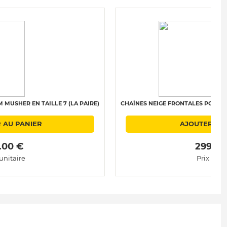
MUSHER EN TAILLE 7 (LA PAIRE)
CHAÎNES NEIGE FRONTALES POLAIRE 
 AU PANIER
AJOUTER AU
.00 € 
 299.00
 unitaire
Prix unit