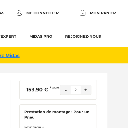
AS
ME CONNECTER
MON PANIER
'EXPERT
MIDAS PRO
REJOIGNEZ-NOUS
ez Midas
/ unité
-
+
 153.90 € 
2
Prestation de montage : Pour un
Pneu
Montage +