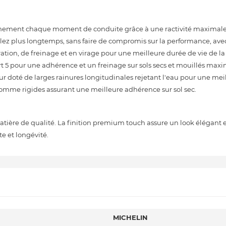
leinement chaque moment de conduite grâce à une ractivité maximal
oulez plus longtemps, sans faire de compromis sur la performance, ave
ration, de freinage et en virage pour une meilleure durée de vie de l
 5 pour une adhérence et un freinage sur sols secs et mouillés maxi
eur doté de larges rainures longitudinales rejetant l'eau pour une mei
 gomme rigides assurant une meilleure adhérence sur sol sec.
matière de qualité. La finition premium touch assure un look élégant 
e et longévité.
MICHELIN