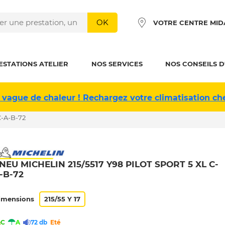
OK
VOTRE CENTRE MID
ESTATIONS ATELIER
NOS SERVICES
NOS CONSEILS D
 vague de chaleur ! Rechargez votre climatisation ch
C-A-B-72
NEU MICHELIN 215/5517 Y98 PILOT SPORT 5 XL C-
-B-72
imensions
215/55 Y 17
C
A
72 db
Eté