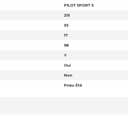
PILOT SPORT 5
215
55
17
98
Y
Oui
Non
Pneu Été