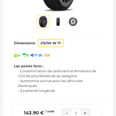
Dimensions
215/50 W 17
A
B
71 db
Eté
Les points forts :
- Consommation de carburant et émissions de
CO2 les plus faibles de sa catégorie
- Autonomie accrue pour les véhicules
électriques
- Excellente longévité
/ unité
 143.90 € 
-
+
2