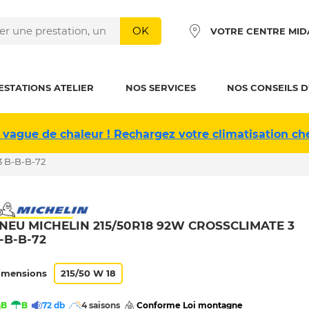
OK
VOTRE CENTRE MID
ESTATIONS ATELIER
NOS SERVICES
NOS CONSEILS D
 vague de chaleur ! Rechargez votre climatisation ch
 B-B-B-72
NEU MICHELIN 215/50R18 92W CROSSCLIMATE 3
-B-B-72
imensions
215/50 W 18
B
B
72 db
4 saisons
 Conforme Loi montagne 