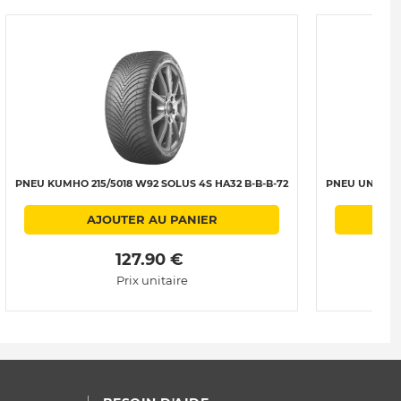
PNEU KUMHO 215/5018 W92 SOLUS 4S HA32 B-B-B-72
PNEU UNIROYA
AJOUTER AU PANIER
 127.90 € 
Prix unitaire