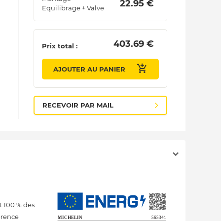
 22.95 € 
Equilibrage + Valve
 403.69 € 
Prix total :
AJOUTER AU PANIER
RECEVOIR PAR MAIL
t 100 % des
érence