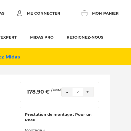
AS
ME CONNECTER
MON PANIER
'EXPERT
MIDAS PRO
REJOIGNEZ-NOUS
ez Midas
/ unité
-
+
 178.90 € 
2
Prestation de montage : Pour un
Pneu
Montage +