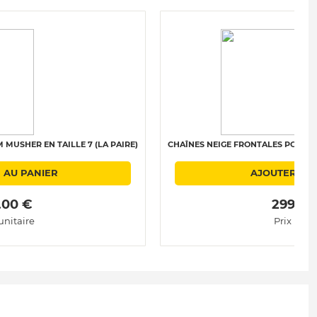
MUSHER EN TAILLE 7 (LA PAIRE)
CHAÎNES NEIGE FRONTALES POLAIRE 
 AU PANIER
AJOUTER AU
.00 € 
 299.00
unitaire
Prix unit