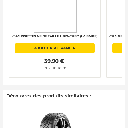
CHAUSSETTES NEIGE TAILLE L SYNCHRO (LA PAIRE)
CHAÎNES N
AJOUTER AU PANIER
 39.90 € 
Prix unitaire
Découvrez des produits similaires :