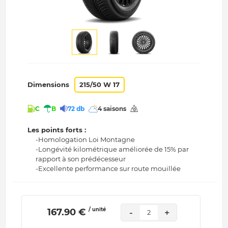
Dimensions
215/50 W 17
C
B
72 db
4 saisons
Les points forts :
-Homologation Loi Montagne
-Longévité kilométrique améliorée de 15% par
rapport à son prédécesseur
-Excellente performance sur route mouillée
/ unité
 167.90 € 
-
+
2