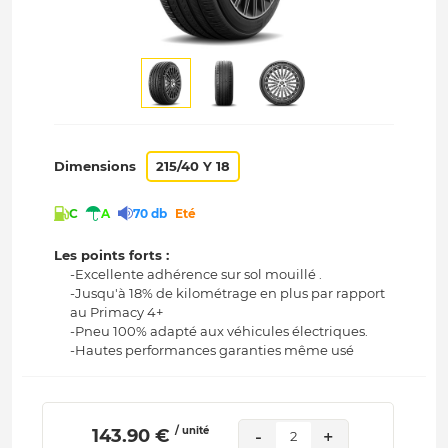
Dimensions
215/40 Y 18
C
A
70 db
Eté
Les points forts :
-Excellente adhérence sur sol mouillé .
-Jusqu'à 18% de kilométrage en plus par rapport
au Primacy 4+
-Pneu 100% adapté aux véhicules électriques.
-Hautes performances garanties même usé
/ unité
 143.90 € 
-
+
2