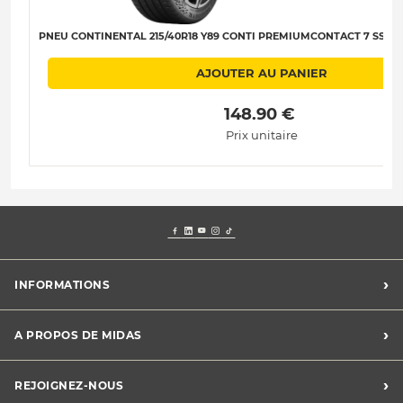
PNEU CONTINENTAL 215/40R18 Y89 CONTI PREMIUMCONTACT 7 SSR XL 
AJOUTER AU PANIER
 148.90 € 
Prix unitaire
›
INFORMATIONS
Mentions légales
›
A PROPOS DE MIDAS
Charte des cookies
Charte des données personnelles
Trouver un centre
›
REJOIGNEZ-NOUS
CGV
Midas France