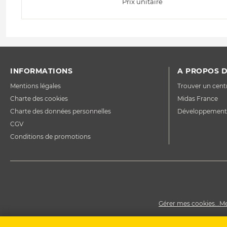
Prix unitaire
INFORMATIONS
A PROPOS D
Mentions légales
Trouver un cent
Charte des cookies
Midas France
Charte des données personnelles
Développement
CGV
Conditions de promotions
Gérer mes cookies...
Me