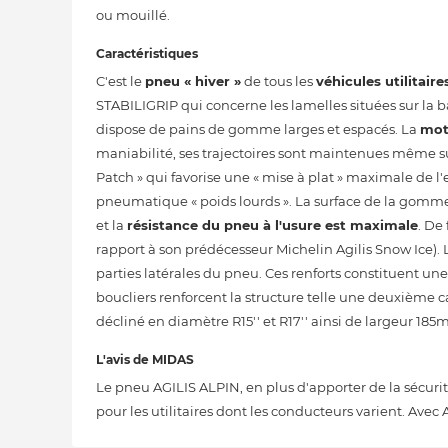
ou mouillé.
Caractéristiques
C'est le
pneu « hiver »
de tous les
véhicules utilitaire
STABILIGRIP qui concerne les lamelles situées sur la 
dispose de pains de gomme larges et espacés. La
mot
maniabilité, ses trajectoires sont maintenues même s
Patch » qui favorise une « mise à plat » maximale de 
pneumatique « poids lourds ». La surface de la gomme,
et la
résistance du pneu à l'usure est maximale
. De
rapport à son prédécesseur Michelin Agilis Snow Ice).
parties latérales du pneu. Ces renforts constituent un
boucliers renforcent la structure telle une deuxième
décliné en diamètre R15'' et R17'' ainsi de largeur 1
L'avis de MIDAS
Le pneu AGILIS ALPIN, en plus d'apporter de la sécurité 
pour les utilitaires dont les conducteurs varient. Ave