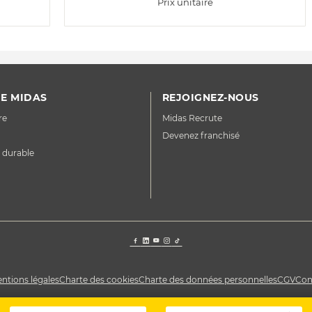
Prix unitaire
E MIDAS
REJOIGNEZ-NOUS
re
Midas Recrute
Devenez franchisé
 durable
ntions légales
Charte des cookies
Charte des données personnelles
CGV
Con