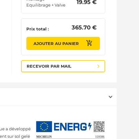
 19.95 € 
Equilibrage + Valve
 365.70 € 
Prix total :
AJOUTER AU PANIER
RECEVOIR PAR MAIL
rque a développé
nt sur sol gelé