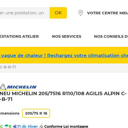
OK
VOTRE CENTRE MID
ESTATIONS ATELIER
NOS SERVICES
NOS CONSEILS D
 vague de chaleur ! Rechargez votre climatisation ch
 C-B-B-71
NEU MICHELIN 205/7516 R110/108 AGILIS ALPIN C-
-B-71
imensions
205/75 R 16
C
B
71 db
Hiver
 Conforme Loi montagne 