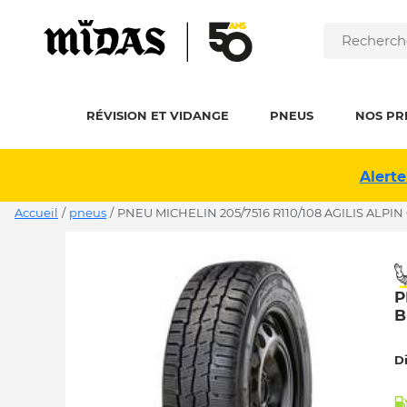
RÉVISION ET VIDANGE
PNEUS
NOS PR
Alerte
Accueil
/
pneus
/
PNEU MICHELIN 205/7516 R110/108 AGILIS ALPIN
P
B
D