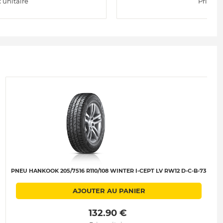
x unitaire
Prix uni
PNEU HANKOOK 205/7516 R110/108 WINTER I-CEPT LV RW12 D-C-B-73
AJOUTER AU PANIER
 132.90 € 