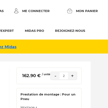
AS
ME CONNECTER
MON PANIER
'EXPERT
MIDAS PRO
REJOIGNEZ-NOUS
ez Midas
/ unité
-
+
 162.90 € 
2
Prestation de montage : Pour un
Pneu
Montage +