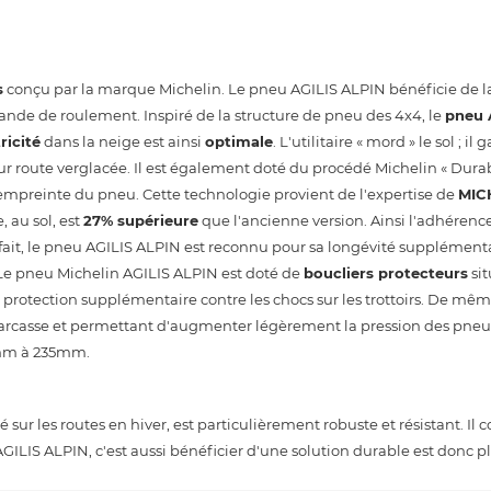
s
conçu par la marque Michelin. Le pneu AGILIS ALPIN bénéficie de l
bande de roulement. Inspiré de la structure de pneu des 4x4, le
pneu 
ricité
dans la neige est ainsi
optimale
. L'utilitaire « mord » le sol ; il
ur route verglacée. Il est également doté du procédé Michelin « Dura
l'empreinte du pneu. Cette technologie provient de l'expertise de
MIC
 au sol, est
27% supérieure
que l'ancienne version. Ainsi l'adhérenc
 fait, le pneu AGILIS ALPIN est reconnu pour sa longévité supplément
 Le pneu Michelin AGILIS ALPIN est doté de
boucliers protecteurs
sit
e protection supplémentaire contre les chocs sur les trottoirs. De mêm
 carcasse et permettant d'augmenter légèrement la pression des pneu
85mm à 235mm.
sur les routes en hiver, est particulièrement robuste et résistant. Il 
c AGILIS ALPIN, c'est aussi bénéficier d'une solution durable est donc