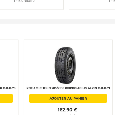
Prix unitaire
Pri
R C-B-B-73
PNEU MICHELIN 205/7516 R110/108 AGILIS ALPIN C-B-B-71
AJOUTER AU PANIER
 162.90 € 