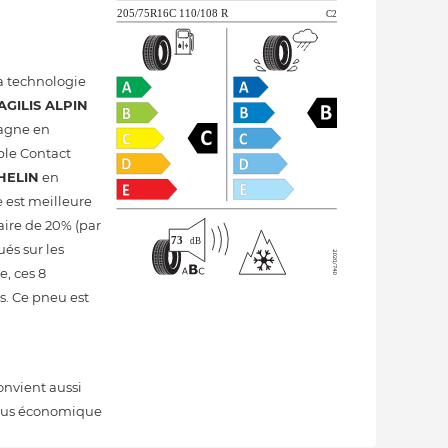
a technologie
AGILIS ALPIN
 gagne en
ble Contact
HELIN
en
e est meilleure
aire de 20% (par
ués sur les
e, ces 8
s. Ce pneu est
convient aussi
 plus économique