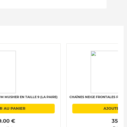
M MUSHER EN TAILLE 9 (LA PAIRE)
CHAÎNES NEIGE FRONTALES POLAIRE
R AU PANIER
AJOUTER A
9.00 € 
 359.0