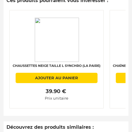
Ces produits pourraient vous intéresser :
CHAUSSETTES NEIGE TAILLE L SYNCHRO (LA PAIRE)
CHAÎNES N
AJOUTER AU PANIER
 39.90 € 
Prix unitaire
Découvrez des produits similaires :