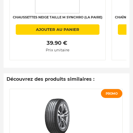
CHAUSSETTES NEIGE TAILLE M SYNCHRO (LA PAIRE)
CHAÎNES N
AJOUTER AU PANIER
 39.90 € 
Prix unitaire
Découvrez des produits similaires :
PROMO