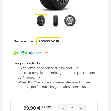
Dimensions
205/55 W 16
B
A
70 db
Eté
Les points forts :
-Excellente adhérence sur sol mouillé .
-Jusqu'à 18% de kilométrage en plus par rapport
au Primacy 4+
-Pneu 100% adapté aux véhicules électriques.
-Hautes performances garanties même usé
/ unité
 99.90 € 
-
+
2