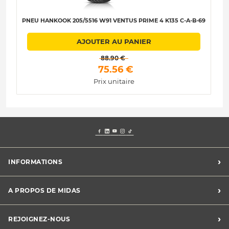
PNEU HANKOOK 205/5516 W91 VENTUS PRIME 4 K135 C-A-B-69
AJOUTER AU PANIER
 88.90 € 
 75.56 € 
Prix unitaire
›
INFORMATIONS
Mentions légales
›
A PROPOS DE MIDAS
Charte des cookies
Charte des données personnelles
Trouver un centre
›
REJOIGNEZ-NOUS
CGV
Midas France