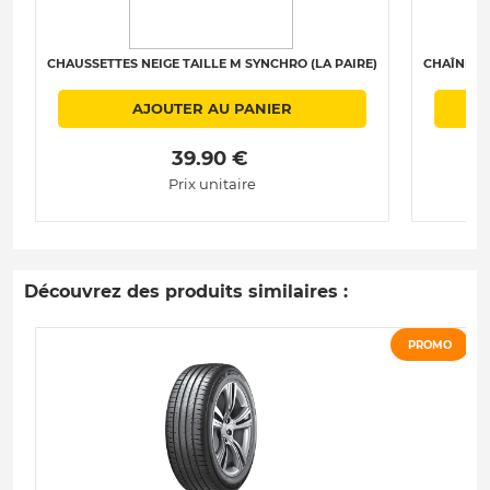
CHAUSSETTES NEIGE TAILLE M SYNCHRO (LA PAIRE)
CHAÎNES N
AJOUTER AU PANIER
 39.90 € 
Prix unitaire
Découvrez des produits similaires :
PROMO