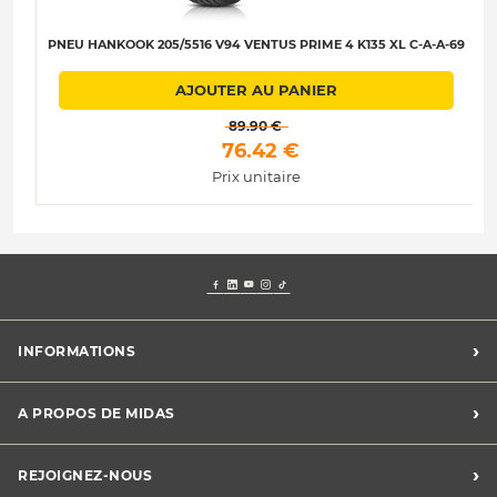
PNEU HANKOOK 205/5516 V94 VENTUS PRIME 4 K135 XL C-A-A-69
AJOUTER AU PANIER
 89.90 € 
 76.42 € 
Prix unitaire
›
INFORMATIONS
Mentions légales
›
A PROPOS DE MIDAS
Charte des cookies
Charte des données personnelles
Trouver un centre
›
REJOIGNEZ-NOUS
CGV
Midas France