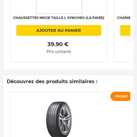
CHAUSSETTES NEIGE TAILLE L SYNCHRO (LA PAIRE)
CHAÎNES N
AJOUTER AU PANIER
 39.90 € 
Prix unitaire
Découvrez des produits similaires :
PROMO