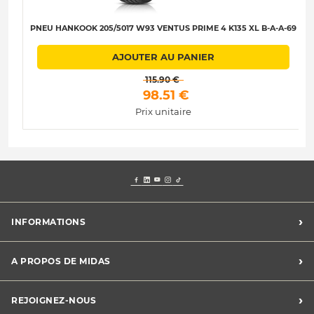
PNEU HANKOOK 205/5017 W93 VENTUS PRIME 4 K135 XL B-A-A-69
AJOUTER AU PANIER
 115.90 € 
 98.51 € 
Prix unitaire
›
INFORMATIONS
Mentions légales
›
A PROPOS DE MIDAS
Charte des cookies
Charte des données personnelles
Trouver un centre
›
REJOIGNEZ-NOUS
CGV
Midas France