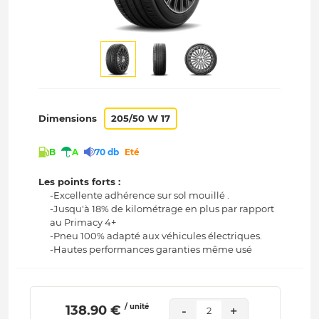
Dimensions
205/50 W 17
B
A
70 db
Eté
Les points forts :
-Excellente adhérence sur sol mouillé .
-Jusqu'à 18% de kilométrage en plus par rapport
au Primacy 4+
-Pneu 100% adapté aux véhicules électriques.
-Hautes performances garanties même usé
/ unité
 138.90 € 
-
+
2