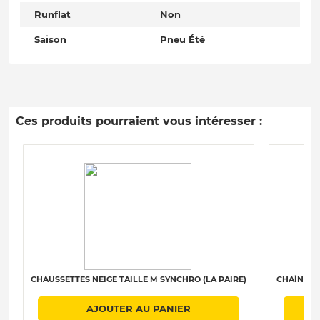
Runflat
Non
Saison
Pneu Été
Ces produits pourraient vous intéresser :
CHAUSSETTES NEIGE TAILLE M SYNCHRO (LA PAIRE)
CHAÎNES N
AJOUTER AU PANIER