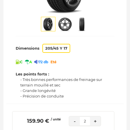
Dimensions
205/45 Y 17
C
A
72 db
Eté
Les points forts :
- Très bonnes performances de freinage sur
terrain mouillé et sec
- Grande longévité
- Précision de conduite
/ unité
 159.90 € 
-
+
2