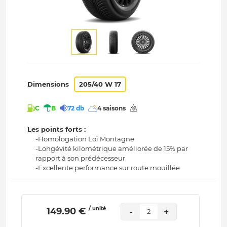
Dimensions
205/40 W 17
C
B
72 db
4 saisons
Les points forts :
-Homologation Loi Montagne
-Longévité kilométrique améliorée de 15% par
rapport à son prédécesseur
-Excellente performance sur route mouillée
/ unité
 149.90 € 
-
+
2