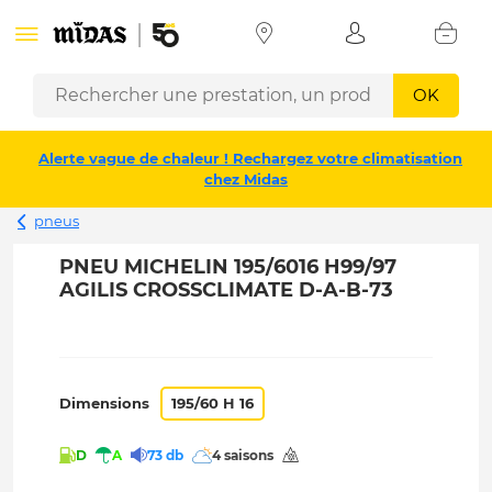
OK
Alerte vague de chaleur ! Rechargez votre climatisation
chez Midas
pneus
PNEU MICHELIN 195/6016 H99/97
AGILIS CROSSCLIMATE D-A-B-73
Dimensions
195/60 H 16
D
A
73 db
4 saisons