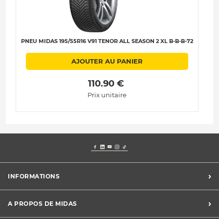
PNEU MIDAS 195/55R16 V91 TENOR ALL SEASON 2 XL B-B-B-72
P
AJOUTER AU PANIER
 110.90 € 
Prix unitaire
›
INFORMATIONS
Mentions légales
›
A PROPOS DE MIDAS
Charte des cookies
Charte des données personnelles