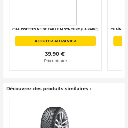
CHAUSSETTES NEIGE TAILLE M SYNCHRO (LA PAIRE)
CHAÎNES N
AJOUTER AU PANIER
 39.90 € 
Prix unitaire
Découvrez des produits similaires :