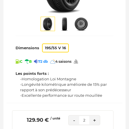
Dimensions
195/55 V 16
C
B
72 db
4 saisons
Les points forts :
-Homologation Loi Montagne
-Longévité kilométrique améliorée de 15% par
rapport à son prédécesseur
-Excellente performance sur route mouillée
/ unité
 129.90 € 
-
+
2