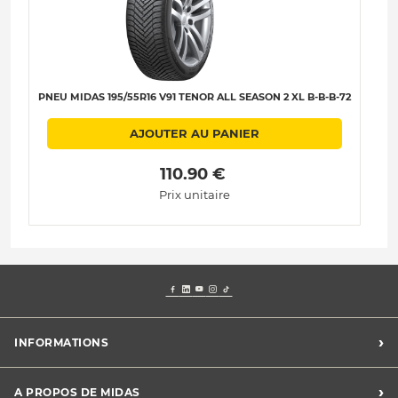
PNEU MIDAS 195/55R16 V91 TENOR ALL SEASON 2 XL B-B-B-72
P
AJOUTER AU PANIER
 110.90 € 
Prix unitaire
›
INFORMATIONS
Mentions légales
›
A PROPOS DE MIDAS
Charte des cookies