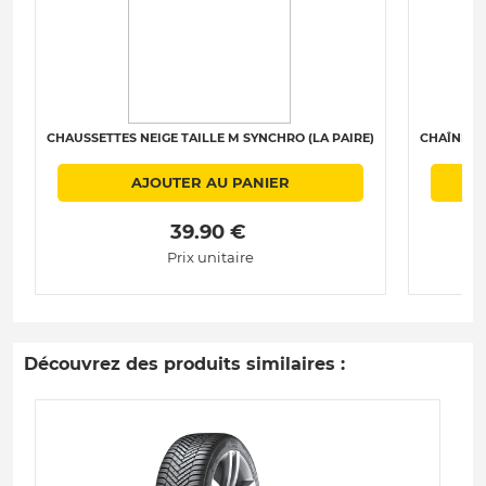
CHAUSSETTES NEIGE TAILLE M SYNCHRO (LA PAIRE)
CHAÎNES N
AJOUTER AU PANIER
 39.90 € 
Prix unitaire
Découvrez des produits similaires :