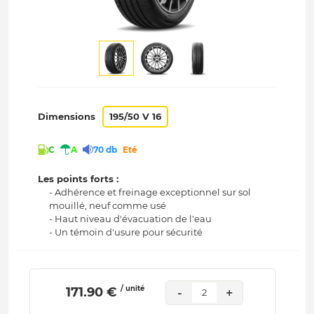
Dimensions
195/50 V 16
C
A
70 db
Eté
Les points forts :
- Adhérence et freinage exceptionnel sur sol
mouillé, neuf comme usé
- Haut niveau d'évacuation de l'eau
- Un témoin d'usure pour sécurité
/ unité
 171.90 € 
-
+
2