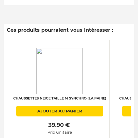
Ces produits pourraient vous intéresser :
CHAUSSETTES NEIGE TAILLE M SYNCHRO (LA PAIRE)
CHAUSSETT
AJOUTER AU PANIER
 39.90 € 
Prix unitaire