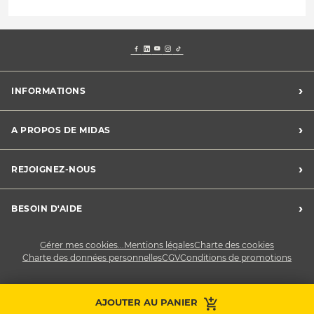
›
INFORMATIONS
Mentions légales
›
A PROPOS DE MIDAS
Charte des cookies
Charte des données personnelles
Trouver un centre
›
REJOIGNEZ-NOUS
CGV
Midas France
Conditions de promotions
Développement durable
Midas Recrute
›
BESOIN D'AIDE
Devenez franchisé
Nous contacter
Gérer mes cookies...
Mentions légales
Charte des cookies
Charte des données personnelles
CGV
Conditions de promotions
AJOUTER AU PANIER
Prendre RDV
Contactez-nous