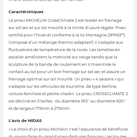
Caractéristiques
Le pneu MICHELIN CrossClimate 2 est leader en freinage
sur sol sec et sur sol mouillé à la limite d'usure légale. Pneu
certifié pour l'hiver et conforme à la loi Montagne (3PMSF*).
Composé d'un mélange thermo-adaptatif, il s'adapte aux
fluctuations de température de la route. Les lamelles en
escalier améliorent la motricité sur neige tandis que la
sculpture de la bande de roulement en V maximise le
contact au sol pour un bon freinage sur sol sec et assure un
freinage optimal sur sol mouillé. Un pneu « 4 saisons » qui
s'adapte sur les véhicules de tourisme, de type berline,
voiture familiale et petite citadin. Le pneu CROSSCLIMATE 2
est décliné en 5 tailles : du diamètre R15'' au diamètre R20''
et de largeur 175mm à 275mm.
L'avis de MIDAS
« Le choix d'un pneu Michelin c'est l'assurance de bénéficier
du savoir-faire du grand manufacturier français. Les hautes