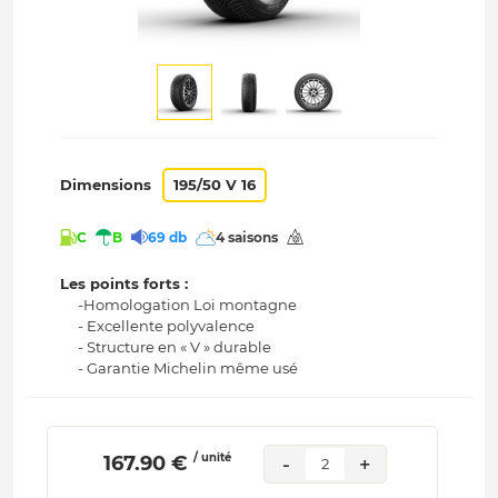
Dimensions
195/50 V 16
C
B
69 db
4 saisons
Les points forts :
-Homologation Loi montagne
- Excellente polyvalence
- Structure en « V » durable
- Garantie Michelin même usé
/ unité
 167.90 € 
-
+
2