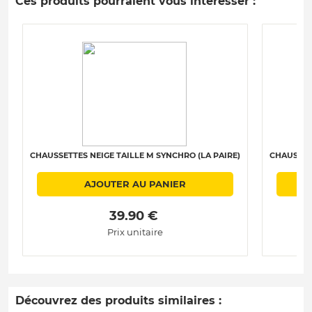
Ces produits pourraient vous intéresser :
CHAUSSETTES NEIGE TAILLE M SYNCHRO (LA PAIRE)
CHAUSSET
AJOUTER AU PANIER
 39.90 € 
Prix unitaire
Découvrez des produits similaires :