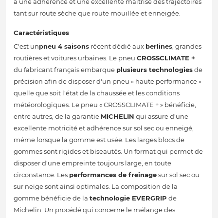
à une adhérence et une excellente maîtrise des trajectoires
tant sur route sèche que route mouillée et enneigée.
Caractéristiques
C'est un
pneu 4 saisons
récent dédié aux
berlines
, grandes
routières et voitures urbaines. Le pneu
CROSSCLIMATE +
du fabricant français embarque
plusieurs technologies
de
précision afin de disposer d'un pneu « haute performance »
quelle que soit l'état de la chaussée et les conditions
météorologiques. Le pneu « CROSSCLIMATE + » bénéficie,
entre autres, de la garantie
MICHELIN
qui assure d'une
excellente motricité et adhérence sur sol sec ou enneigé,
même lorsque la gomme est usée. Les larges blocs de
gommes sont rigides et biseautés. Un format qui permet de
disposer d'une empreinte toujours large, en toute
circonstance. Les
performances de freinage
sur sol sec ou
sur neige sont ainsi optimales. La composition de la
gomme bénéficie de la
technologie EVERGRIP
de
Michelin. Un procédé qui concerne le mélange des