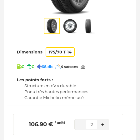
Dimensions
175/70 T 14
C
C
68 db
4 saisons
Les points forts :
- Structure en « V » durable
- Pneu très hautes performances
- Garantie Michelin même usé
/ unité
 106.90 € 
-
+
2