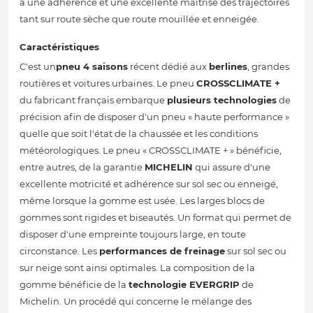
à une adhérence et une excellente maîtrise des trajectoires
tant sur route sèche que route mouillée et enneigée.
Caractéristiques
C'est un
pneu 4 saisons
récent dédié aux
berlines
, grandes
routières et voitures urbaines. Le pneu
CROSSCLIMATE +
du fabricant français embarque
plusieurs technologies
de
précision afin de disposer d'un pneu « haute performance »
quelle que soit l'état de la chaussée et les conditions
météorologiques. Le pneu « CROSSCLIMATE + » bénéficie,
entre autres, de la garantie
MICHELIN
qui assure d'une
excellente motricité et adhérence sur sol sec ou enneigé,
même lorsque la gomme est usée. Les larges blocs de
gommes sont rigides et biseautés. Un format qui permet de
disposer d'une empreinte toujours large, en toute
circonstance. Les
performances de freinage
sur sol sec ou
sur neige sont ainsi optimales. La composition de la
gomme bénéficie de la
technologie EVERGRIP
de
Michelin. Un procédé qui concerne le mélange des