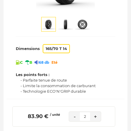
Dimensions
165/70 T 14
C
B
68 db
Eté
Les points forts :
- Parfaite tenue de route
- Limite la consommation de carburant
- Technologie ECO'N'GRIP durable
/ unité
 83.90 € 
-
+
2